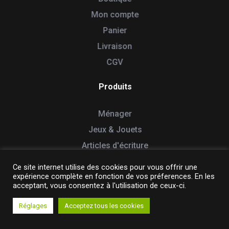
Mon compte
Panier
Livraison
CGV
Produits
Ménager
Jeux & Jouets
Articles d'écriture
Souvenir / Déco
Ce site internet utilise des cookies pour vous offrir une
expérience complète en fonction de vos préferences. En les
Loisir créatif
acceptant, vous consentez à l'utilisation de ceux-ci.
Boite à carte
Réglages
Acceptez tous les cookies
Boite à dent de lait
Inclassable