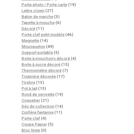
Porte photo / Porte carte
(19)
Lettre clown
(27)
Baton de marche
(3)
Tapette à mouche
(6)
Décoré
(11)
Porte clef petit modèle
(46)
Magnette
(14)
Mousqueton
(49)
Support portable
(5)
Boite à mouchoirs décoré
(4)
Boite à sucre décoré
(15)
Thermomètre décoré
(7)
Tisanière décorée
(17)
Tirelire
(13)
Pot à lait
(13)
Rond de serviette
(19)
Coquetier
(21)
Dés de collection
(14)
Cuillère fantaisie
(11)
Porte clef
(4)
Coupe Papier
(5)
Bloc Note
(0)