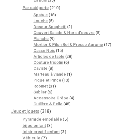
En Buis
(35)
Par catégorie
(210)
Spatule
(18)
Louche
(5)
Doseur Spaghetti
(2)
Couvert Salade & Hors d'oeuvre
(5)
Planche
(9)
Mortier & Pilon Bol & Presse Agrume
(17)
Casse Noix
(15)
Articles de table
(28)
Couture tricotin
(6)
Caviste
(8)
Marteau à viande
(1)
Pique et Pince
(10)
Robinet
(31)
Sablier
(6)
Accessoire Crêpe
(4)
Cuillère & Pelle
(48)
Jeux et jouets
(318)
Pyramide empilable
(5)
bijou enfant
(3)
loisir creatif enfant
(3)
Véhicule
(7)