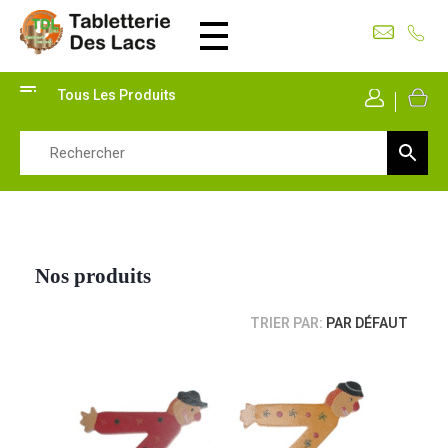
Tabletterie des Lacs
Univers Bois | 39130 Pont de Poitte France
Tous Les Produits
Mon Co
Nos produits
TRIER PAR:
PAR DÉFAUT