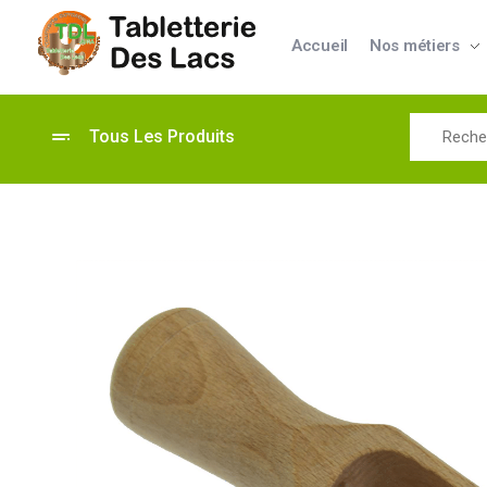
Accueil
Nos métiers
Tabletterie des Lacs
Univers Bois | 39130 Pont de Poitte France
Tous Les Produits