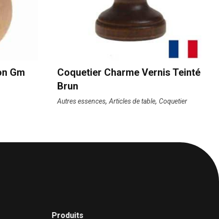
on Gm
Coquetier Charme Vernis Teinté
Brun
,
,
Autres essences
Articles de table
Coquetier
Produits