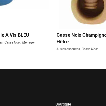
ix A Vis BLEU
Casse Noix Champign
Hêtre
,
,
es
Casse Noix
Ménager
,
Autres essences
Casse Noix
Boutique