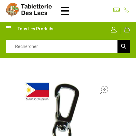
Tabletterie des Lacs
Univers Bois | 39130 Pont de Poitte France
Tous Les Produits
Mon Co
open