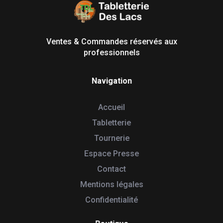
Tabletterie des Lacs
Univers Bois | 39130 Pont de Poitte France
Ventes & Commandes réservés aux
professionnels
Navigation
Accueil
Tabletterie
Tournerie
Espace Presse
Contact
Mentions légales
Confidentialité