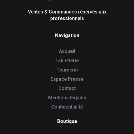
Tabletterie des Lacs
Univers Bois | 39130 Pont de Poitte France
Ventes & Commandes réservés aux
professionnels
Navigation
Accueil
Tabletterie
Tournerie
Espace Presse
Contact
Mentions légales
Confidentialité
Boutique