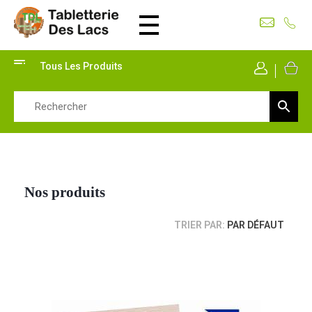
Tabletterie des Lacs
Univers Bois | 39130 Pont de Poitte France
Tous Les Produits
Mon Co
Nos produits
TRIER PAR:
PAR DÉFAUT