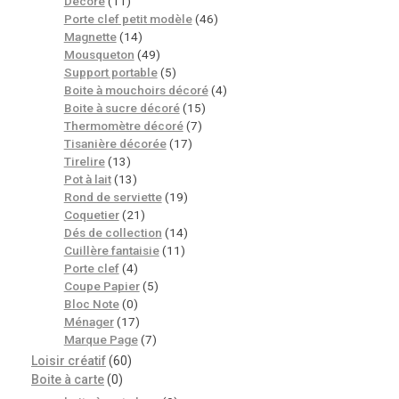
Décoré
(11)
Porte clef petit modèle
(46)
Magnette
(14)
Mousqueton
(49)
Support portable
(5)
Boite à mouchoirs décoré
(4)
Boite à sucre décoré
(15)
Thermomètre décoré
(7)
Tisanière décorée
(17)
Tirelire
(13)
Pot à lait
(13)
Rond de serviette
(19)
Coquetier
(21)
Dés de collection
(14)
Cuillère fantaisie
(11)
Porte clef
(4)
Coupe Papier
(5)
Bloc Note
(0)
Ménager
(17)
Marque Page
(7)
Loisir créatif
(60)
Boite à carte
(0)