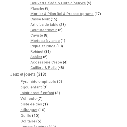
Couvert Salade & Hors d'oeuvre
(5)
Planche
(9)
Mortier & Pilon Bol & Presse Agrume
(17)
Casse Noix
(15)
Articles de table
(28)
Couture tricotin
(6)
Caviste
(8)
Marteau à viande
(1)
Pique et Pince
(10)
Robinet
(31)
Sablier
(6)
Accessoire Crêpe
(4)
Cuillère & Pelle
(48)
Jeux et jouets
(318)
Pyramide empilable
(5)
bijou enfant
(3)
loisir creatif enfant
(3)
Véhicule
(7)
piste de dès
(1)
bilboquet
(10)
Quille
(10)
Solitaire
(5)
Jouets à trainer
(22)