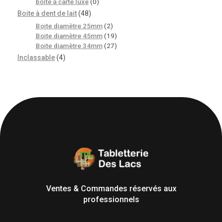
boite à carte luxe
(0)
Boite à dent de lait
(48)
Boite diamètre 25mm
(2)
Boite diamètre 45mm
(19)
Boite diamètre 34mm
(27)
Inclassable
(4)
Tabletterie des Lacs
Univers Bois | 39130 Pont de Poitte France
Ventes & Commandes réservés aux
professionnels