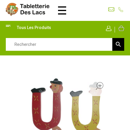
Tabletterie des Lacs
Univers Bois | 39130 Pont de Poitte France
Tous Les Produits
Mon Co
open