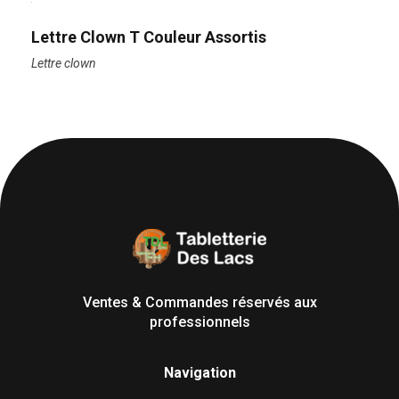
Lettre Clown T Couleur Assortis
Lettre clown
Tabletterie des Lacs
Univers Bois | 39130 Pont de Poitte France
Ventes & Commandes réservés aux
professionnels
Navigation