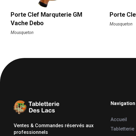
Porte Clef Marquterie GM
Porte Cle
Vache Debo
Mousqueton
Mousqueton
Navigation
Tabletterie des Lacs
Univers Bois | 39130 Pont de Poitte France
Accueil
Ventes & Commandes réservés aux
Tabletterie
professionnels