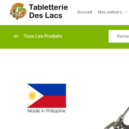
Accueil
Nos métiers
Tabletterie des Lacs
Univers Bois | 39130 Pont de Poitte France
Tous Les Produits