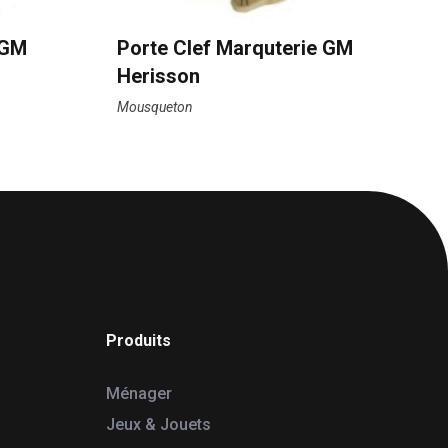
 GM
Porte Clef Marquterie GM
Herisson
Mousqueton
Produits
Ménager
Jeux & Jouets