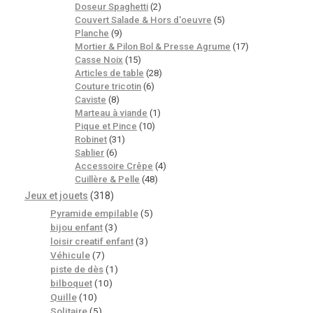
Doseur Spaghetti
(2)
Couvert Salade & Hors d'oeuvre
(5)
Planche
(9)
Mortier & Pilon Bol & Presse Agrume
(17)
Casse Noix
(15)
Articles de table
(28)
Couture tricotin
(6)
Caviste
(8)
Marteau à viande
(1)
Pique et Pince
(10)
Robinet
(31)
Sablier
(6)
Accessoire Crêpe
(4)
Cuillère & Pelle
(48)
Jeux et jouets
(318)
Pyramide empilable
(5)
bijou enfant
(3)
loisir creatif enfant
(3)
Véhicule
(7)
piste de dès
(1)
bilboquet
(10)
Quille
(10)
Solitaire
(5)