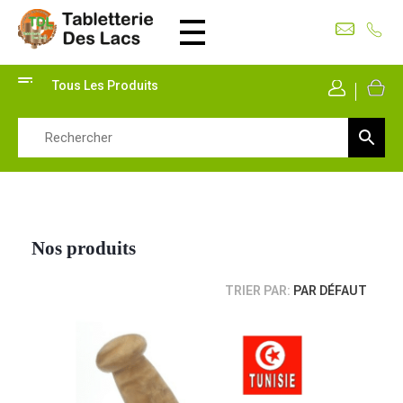
Tabletterie des Lacs
Univers Bois | 39130 Pont de Poitte France
Tous Les Produits
Mon Co
Nos produits
TRIER PAR:
PAR DÉFAUT