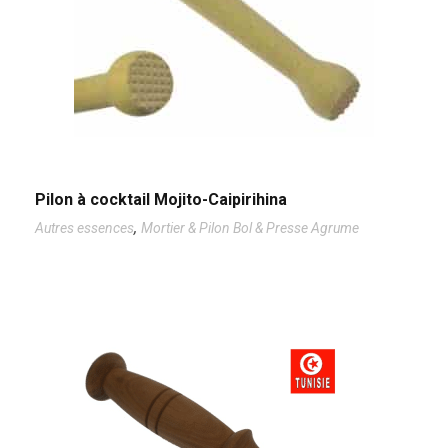
Pilon à cocktail Mojito-Caipirihina
,
Autres essences
Mortier & Pilon Bol & Presse Agrume