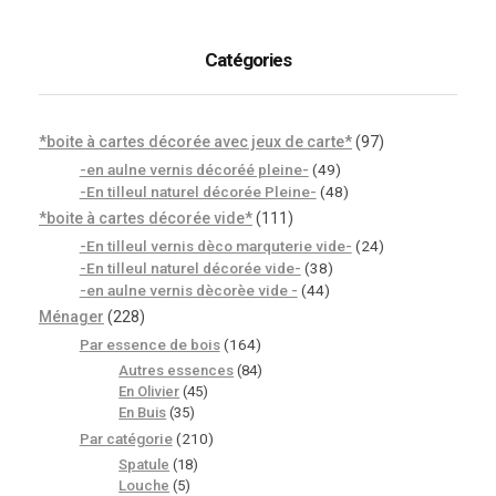
Catégories
*boite à cartes décorée avec jeux de carte*
(97)
-en aulne vernis décoréé pleine-
(49)
-En tilleul naturel décorée Pleine-
(48)
*boite à cartes décorée vide*
(111)
-En tilleul vernis dèco marquterie vide-
(24)
-En tilleul naturel décorée vide-
(38)
-en aulne vernis dècorèe vide -
(44)
Ménager
(228)
Par essence de bois
(164)
Autres essences
(84)
En Olivier
(45)
En Buis
(35)
Par catégorie
(210)
Spatule
(18)
Louche
(5)