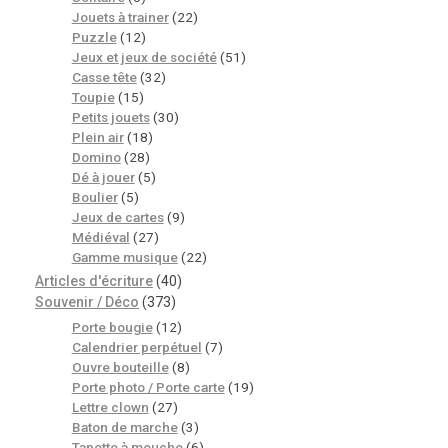
Jouets à trainer
(22)
Puzzle
(12)
Jeux et jeux de société
(51)
Casse tête
(32)
Toupie
(15)
Petits jouets
(30)
Plein air
(18)
Domino
(28)
Dé à jouer
(5)
Boulier
(5)
Jeux de cartes
(9)
Médiéval
(27)
Gamme musique
(22)
Articles d'écriture
(40)
Souvenir / Déco
(373)
Porte bougie
(12)
Calendrier perpétuel
(7)
Ouvre bouteille
(8)
Porte photo / Porte carte
(19)
Lettre clown
(27)
Baton de marche
(3)
Tapette à mouche
(6)