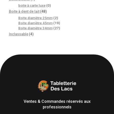
boite à carte luxe
(0)
Boite à dent de lait
(48)
Boite diamètre 25mm
(2)
Boite diamètre 45mm
(19)
Boite diamètre 34mm
(27)
Inclassable
(4)
Tabletterie des Lacs
Univers Bois | 39130 Pont de Poitte France
Ventes & Commandes réservés aux
professionnels