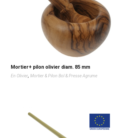
Mortier+ pilon olivier diam. 85 mm
,
En Olivier
Mortier & Pilon Bol & Presse Agrume