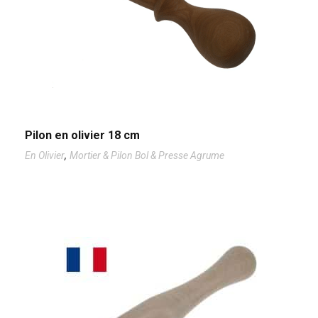
Pilon en olivier 18 cm
,
En Olivier
Mortier & Pilon Bol & Presse Agrume